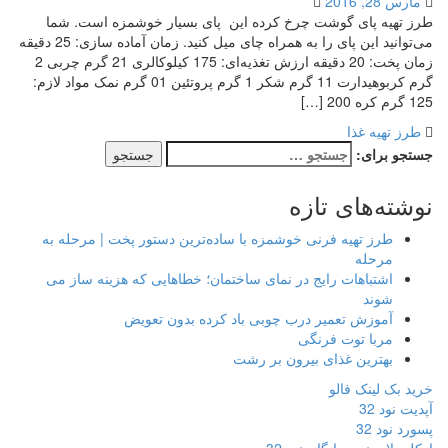
مارس 28, 2016
طرز تهیه پای گوشت چرخ کرده این پای بسیار خوشمزه است. شما
می‌توانید این پای را به همراه چای میل کنید. زمان آماده سازی: 25 دقیقه
زمان پخت: 20 دقیقه ارزش تغذیه‌ای: 175 کیلوکالری 21 گرم چربی 2
گرم کربوهیدارت 11 گرم شکر 1 گرم پروتئین 01 گرم نمک مواد لازم:
125 گرم کره 200 […]
طرز تهیه غذا
جستجو برای:
نوشته‌های تازه
طرز تهیه فرنی خوشمزه با ساده‌ترین دستور پخت | مرحله به
مرحله
اشتباهات رایج در نمای ساختمان؛ خطاهایی که هزینه ساز می
شوند
آموزش تعمیر درب چوبی باد کرده بدون تعویض
مربا توت فرنگی
بهترین غذای بیرون بر رشت
خرید بک لینک فالو
آپدیت نود 32
پسورد نود 32