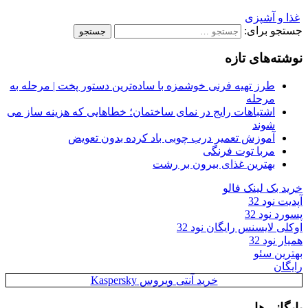
غذا و آشپزی
جستجو برای:
نوشته‌های تازه
طرز تهیه فرنی خوشمزه با ساده‌ترین دستور پخت | مرحله به
مرحله
اشتباهات رایج در نمای ساختمان؛ خطاهایی که هزینه ساز می
شوند
آموزش تعمیر درب چوبی باد کرده بدون تعویض
مربا توت فرنگی
بهترین غذای بیرون بر رشت
خرید بک لینک فالو
آپدیت نود 32
پسورد نود 32
اوکلی لایسنس رایگان نود 32
همیار نود 32
بهترین سئو
رایگان
خرید آنتی ویروس Kaspersky
بایگانی‌ها