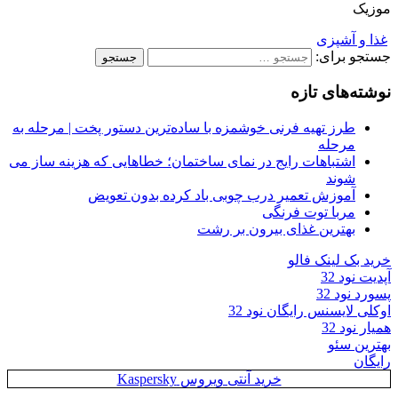
موزیک
غذا و آشپزی
جستجو برای:
نوشته‌های تازه
طرز تهیه فرنی خوشمزه با ساده‌ترین دستور پخت | مرحله به
مرحله
اشتباهات رایج در نمای ساختمان؛ خطاهایی که هزینه ساز می
شوند
آموزش تعمیر درب چوبی باد کرده بدون تعویض
مربا توت فرنگی
بهترین غذای بیرون بر رشت
خرید بک لینک فالو
آپدیت نود 32
پسورد نود 32
اوکلی لایسنس رایگان نود 32
همیار نود 32
بهترین سئو
رایگان
خرید آنتی ویروس Kaspersky