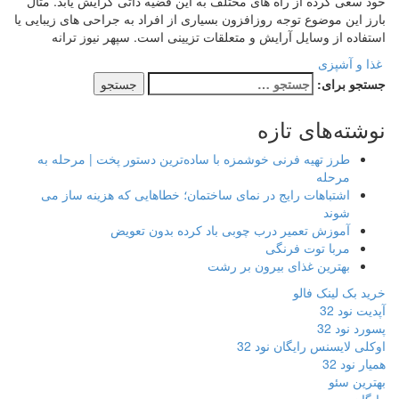
خود سعی کرده از راه های مختلف به این قضیه ذاتی گرایش یابد. مثال
بارز این موضوع توجه روزافزون بسیاری از افراد به جراحی های زیبایی یا
استفاده از وسایل آرایش و متعلقات تزیینی است. سپهر نیوز ترانه
غذا و آشپزی
جستجو برای:
نوشته‌های تازه
طرز تهیه فرنی خوشمزه با ساده‌ترین دستور پخت | مرحله به
مرحله
اشتباهات رایج در نمای ساختمان؛ خطاهایی که هزینه ساز می
شوند
آموزش تعمیر درب چوبی باد کرده بدون تعویض
مربا توت فرنگی
بهترین غذای بیرون بر رشت
خرید بک لینک فالو
آپدیت نود 32
پسورد نود 32
اوکلی لایسنس رایگان نود 32
همیار نود 32
بهترین سئو