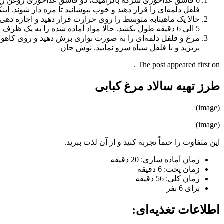
6 قاشق غذاخوری سرکه بالزامیک، دو قاشق غذاخوری روغن زیتون،
فلفل دلمه‌ای را قرار دهید و خوب بپوشانید تا مزه دار شوند. اینکار باید در دم
حالا یک ماهیتابه متوسط را روی حرارت قرار دهید و اجازه دهی ک
5 الی 6 دقیقه طول بکشد. حالا مواد آماده شده را به یک ظرف مناسب انتقال دهید و اجازه دهید قبل از برش به مدت 5 دقیقه در همین حالت باقی بماند و خنک شود.
مرغ و فلفل دلمه‌ای را به صورت نواری برش دهید و روی کاهوی
بریزید و با فلفل سیاه سرو نمایید. نوش جان
The post appeared first on .
طرز تهیه سالاد مرغ کبابی
(image)
(image)
این متفاوت را حتماً تجربه کنید و از آن لذت ببرید.
زمان آماده سازی: 20 دقیقه
زمان پخت: 6 دقیقه
زمان کلی: 56 دقیقه
برای 6 نفر
اطلاعات تغذیه‌ای: