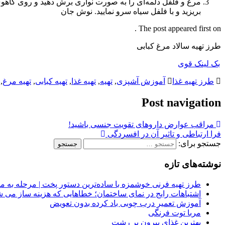
مرغ و فلفل دلمه‌ای را به صورت نواری برش دهید و روی کاهوی
بریزید و با فلفل سیاه سرو نمایید. نوش جان
The post appeared first on .
طرز تهیه سالاد مرغ کبابی
بک لینک قوی
طرز تهیه غذا
آموزش آشپزی
,
تهیه
,
تهیه غذا
,
تهیه کبابی
,
تهیه مرغ
,
Post navigation
مراقب عوارض داروهای تقویت جنسی باشید!
فرا ارتباطی و تاثیر آن در افسردگی
جستجو برای:
نوشته‌های تازه
طرز تهیه فرنی خوشمزه با ساده‌ترین دستور پخت | مرحله به م
اشتباهات رایج در نمای ساختمان؛ خطاهایی که هزینه ساز می ش
آموزش تعمیر درب چوبی باد کرده بدون تعویض
مربا توت فرنگی
بهترین غذای بیرون بر رشت