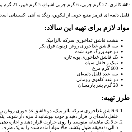
449 کالری، 27 گرم چربی، 6 گرم چربی اشباع، 5 گرم فیبر، 21 گرم پروتئین، 30 گرم کربوهیدرات، 889 میلی گرم سدیم، 3 میلی گرم آهن، 114 میلی گرم کلسیم
فلفل دلمه ای قرمز منبع خوبی از لیکوپن، رنگدانه آنتی اکسیدانی است
مواد لازم برای تهیه این سالاد:
هشت قاشق غذاخوری سرکه بالزامیک
سه قاشق غذاخوری روغن زیتون فوق بکر
دو حبه بزرگ خرد شده
یک قاشق غذاخوری پونه تازه
نمک و فلفل سیاه
600 گرم مرغ
سه عدد فلفل دلمه‌ای
دو عدد کاهوی رومانی
28 گرم پنیر پارمسان
طرز تهیه:
6 قاشق غذاخوری سرکه بالزامیک، دو قاشق غذاخوری روغن زیتون،
فلفل دلمه‌ای را قرار دهید و خوب بپوشانید تا مزه دار شوند. اینکار باید در دم
حالا یک ماهیتابه متوسط را روی حرارت قرار دهید و اجازه دهی ک
5 الی 6 دقیقه طول بکشد. حالا مواد آماده شده را به یک ظرف مناسب انتقال دهید و اجازه دهید قبل از برش به مدت 5 دقیقه در همین حالت باقی بماند و خنک شود.